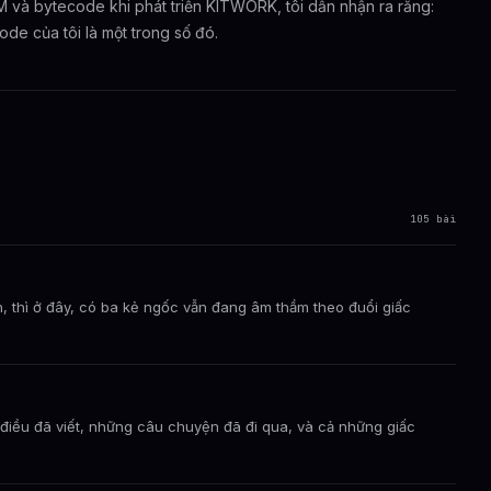
M và bytecode khi phát triển KITWORK, tôi dần nhận ra rằng:
de của tôi là một trong số đó.
105 bài
h, thì ở đây, có ba kẻ ngốc vẫn đang âm thầm theo đuổi giấc
g điều đã viết, những câu chuyện đã đi qua, và cả những giấc