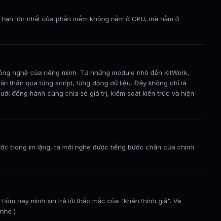
iới hạn lớn nhất của phần mềm không nằm ở CPU, mà nằm ở
công nghệ của riêng mình. Từ những module nhỏ đến KitWork,
n thân qua từng script, từng dòng dữ liệu. Đây không chỉ là
ười đồng hành cùng chia sẻ giá trị, kiểm soát kiến trúc và hiện
ước trong im lặng, ta mới nghe được tiếng bước chân của chính
. Hôm nay mình xin trả lời thắc mắc của "khán thính giả". Và
 nhé )