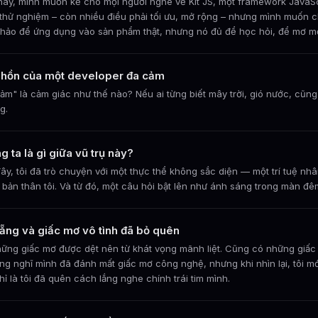
ay, mình muốn kể cho mọi người nghe về Kit JS, một framework JavaScri
thử nghiệm – còn nhiều điều phải tối ưu, mở rộng – nhưng mình muốn ch
hảo để ứng dụng vào sản phẩm thật, nhưng nó đủ để học hỏi, để mơ mộng 
hồn của một developer đa cảm
ảm" là cảm giác như thế nào? Nếu ai từng biết mây trời, gió nước, cũng
g.
g ta là gì giữa vũ trụ này?
ây, tôi đã trò chuyện với một thực thể không sắc diện — một trí tuệ nh
 bản thân tôi. Và từ đó, một câu hỏi bật lên như ánh sáng trong màn đêm
ẵng và giấc mơ vô tình đã bỏ quên
ững giấc mơ được dệt nên từ khát vọng mãnh liệt. Cũng có những giấc 
ừng nghĩ mình đã đánh mất giấc mơ công nghệ, nhưng khi nhìn lại, tôi mớ
chỉ là tôi đã quên cách lắng nghe chính trái tim mình.