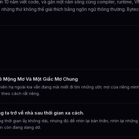
n 10 năm viết code, và gần một năm sống cùng compiler, runtime, V
 những thứ không thể giải thích bằng ngôn ngữ thông thường. Byteco
ẻ Mộng Mơ Và Một Giấc Mơ Chung
hiên hạ ngoài kia vẫn đang mải miết đi tìm những ước mơ của riêng mìn
 theo cách rất riêng.
g ta trở về nhà sau thời gian xa cách.
g thời gian ấy không dài, nhưng đủ để nhìn lại bản thân, nhìn lại nhữn
n còn đang dang dở.