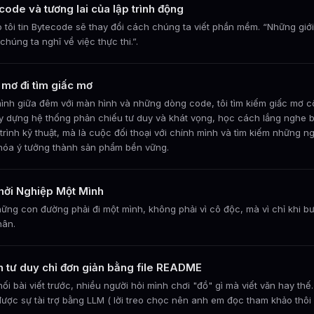
code và tương lai của lập trình động
o tôi tin Bytecode sẽ thay đổi cách chúng ta viết phần mềm. “Những g
chúng ta nghĩ về việc thực thi.”.
 mơ đi tìm giấc mơ
ình giữa đêm với màn hình và những dòng code, tôi tìm kiếm giấc mơ 
ây dựng hệ thống phản chiếu tư duy và khát vọng, học cách lắng nghe bả
trình kỹ thuật, mà là cuộc đối thoại với chính mình và tìm kiếm những ng
hóa ý tưởng thành sản phẩm bền vững.
hởi Nghiệp Một Mình
ững con đường phải đi một mình, không phải vì cô độc, mà vì chỉ khi b
hân.
 tư duy chỉ đơn giản bằng file README
nối bài viết trước, nhiều người hỏi mình chơi "đồ" gì mà viết văn hay thế
được sự tài trợ bằng LLM ( lời treo chọc nên anh em đọc tham khảo thôi