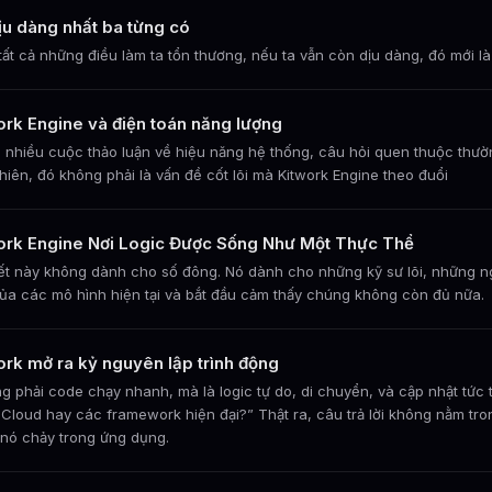
ịu dàng nhất ba từng có
tất cả những điều làm ta tổn thương, nếu ta vẫn còn dịu dàng, đó mới là
ork Engine và điện toán năng lượng
 nhiều cuộc thảo luận về hiệu năng hệ thống, câu hỏi quen thuộc th
hiên, đó không phải là vấn đề cốt lõi mà Kitwork Engine theo đuổi
ork Engine Nơi Logic Được Sống Như Một Thực Thể
iết này không dành cho số đông. Nó dành cho những kỹ sư lõi, những ng
ủa các mô hình hiện tại và bắt đầu cảm thấy chúng không còn đủ nữa.
ork mở ra kỷ nguyên lập trình động
g phải code chạy nhanh, mà là logic tự do, di chuyển, và cập nhật tức thì
loud hay các framework hiện đại?” Thật ra, câu trả lời không nằm tro
nó chảy trong ứng dụng.