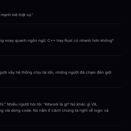
 mạnh mẽ thật sự.”
ường xoay quanh ngôn ngữ: C++ hay Rust có nhanh hơn không?
ười xây hệ thống chịu tải lớn, những người đã chạm đến giới
.” Nhiều người hỏi tôi: “Kitwork là gì? Nó khác gì V8,
ng vài dòng code. Nó nằm ở cách chúng ta nghĩ về logic và