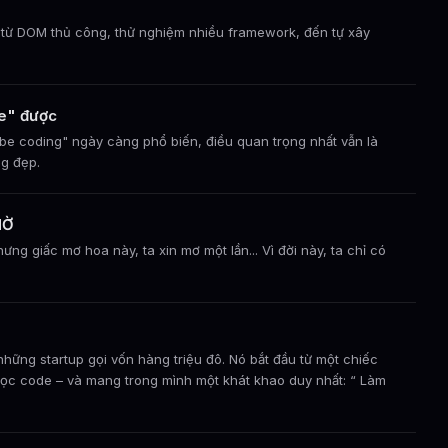
ạt từ DOM thủ công, thử nghiệm nhiều framework, đến tự xây
be" được
vibe coding" ngày càng phổ biến, điều quan trọng nhất vẫn là
ng đẹp.
HỜ
g giấc mơ hoa này, ta xin mơ một lần... Vì đời này, ta chỉ có
những startup gọi vốn hàng triệu đô. Nó bắt đầu từ một chiếc
 học code – và mang trong mình một khát khao duy nhất: “ Làm