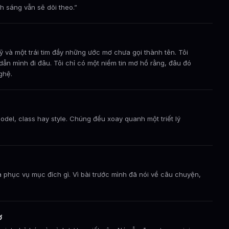
nh sáng vẫn sẽ dõi theo.”
kỹ và một trái tim đầy những ước mơ chưa gọi thành tên. Tôi
ẫn mình đi đâu. Tôi chỉ có một niềm tin mơ hồ rằng, đâu đó
ghệ.
odel, class hay style. Chúng đều xoay quanh một triết lý
và phục vụ mục đích gì. Vì bài trước mình đã nói về câu chuyện,
ơ