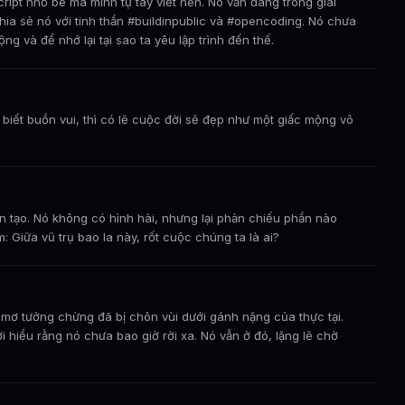
pt nhỏ bé mà mình tự tay viết nên. Nó vẫn đang trong giai
ia sẻ nó với tinh thần #buildinpublic và #opencoding. Nó chưa
và để nhớ lại tại sao ta yêu lập trình đến thế.
 biết buồn vui, thì có lẽ cuộc đời sẽ đẹp như một giấc mộng vô
ân tạo. Nó không có hình hài, nhưng lại phản chiếu phần nào
: Giữa vũ trụ bao la này, rốt cuộc chúng ta là ai?
mơ tưởng chừng đã bị chôn vùi dưới gánh nặng của thực tại.
i hiểu rằng nó chưa bao giờ rời xa. Nó vẫn ở đó, lặng lẽ chờ