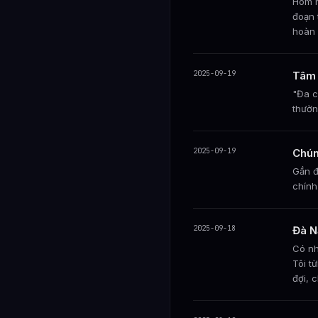
Hôm n
đoạn 
hoàn 
2025-09-19
Tâm 
"Đa c
thườn
2025-09-19
Chún
Gần đ
chính
2025-09-18
Đà N
Có nh
Tôi t
đợi, 