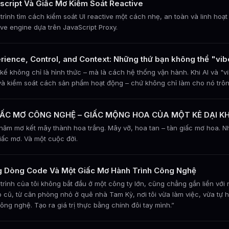
script Và Giấc Mơ Kiểm Soát Reactive
trình tìm cách kiểm soát UI reactive một cách nhẹ, an toàn và linh ho
ive engine dựa trên JavaScript Proxy.
rience, Control, and Context: Những thứ bạn không thể "vi
 kế không chỉ là hình thức – mà là cách hệ thống vận hành. Khi AI và "
và kiểm soát cách sản phẩm hoạt động – chứ không chỉ làm cho nó trô
GIẤC MƠ CÔNG NGHỆ – GIẤC MỘNG HOA CỦA MỘT KẺ DẠI K
năm mơ kết mây thành hoa trắng. Mây vỡ, hoa tan – tàn giấc mơ hoa. Nhưn
iấc mơ. Và một cuộc đời.
 Dòng Code Và Một Giấc Mơ Hành Trình Công Nghệ
trình của tôi không bắt đầu ở một công ty lớn, cũng chẳng gắn liền với 
p cũ, từ căn phòng nhỏ ở quê nhà Tam Kỳ, nơi tôi vừa làm việc, vừa tự
ông nghệ. Tạo ra giá trị thực bằng chính đôi tay mình.”