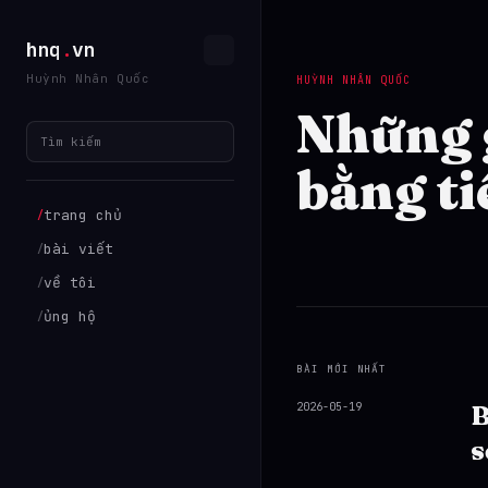
hnq
.
vn
Huỳnh Nhân Quốc
HUỲNH NHÂN QUỐC
Những 
Tìm kiếm
bằng ti
trang chủ
/
bài viết
/
về tôi
/
ủng hộ
/
BÀI MỚI NHẤT
2026-05-19
B
s