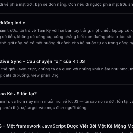
đi về phía mặt trời, bạn sẽ đón nắng. Còn nếu đi ngược phía mặt trời, á
đường Indie
ăm trước, tôi trở về Tam Kỳ với hai bàn tay trắng, một chiếc laptop cũ 
 có tiền, không có công cụ, cũng chẳng biết con đường phía trước sẽ d
 thế giới này, sẽ có một hướng đi dành cho kẻ muốn tự do trong công n
ctive Sync – Câu chuyện “dị” của Kit JS
 thế giới JavaScript, chúng ta đã quen với những khái niệm như bind, m
: data đi xuống, view phản ứng.
ao Kit JS tồn tại?
à mình, và hôm nay mình muốn nói về Kit JS — tại sao nó ra đời, tồn tại 
 chưa thật sự target vào mục đích người dùng.
JS – Một framework JavaScript Được Viết Bởi Một Kẻ Mộng M