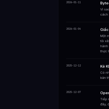
2026-01-11
Byte
Vì sa
cách 
2026-01-04
Giấc
Một m
tôi x
hành 
thực 
2025-12-12
Kẻ K
Có nh
bản t
2025-12-07
Open
Tiếp 
đây, 