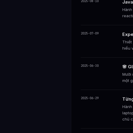
2025-08-10
Java
Hành 
react
2025-07-09
Expe
Thiết
hiểu 
2025-06-30
🌸 
Mười 
một g
2025-06-29
Từng
Hành 
lapto
chủ c