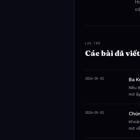
Hơ
có
LƯU TRỮ
Các bài đã viết
2026-05-02
Ba K
Nếu t
mơ ấy
2026-05-02
Chún
Khoản
mơ vẫ