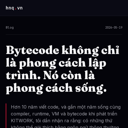
hnq
.
vn
Blog
2026-05-19
Bytecode không chỉ
là phong cách lập
trình. Nó còn là
phong cách sống.
Hơn 10 năm viết code, và gần một năm sống cùng
compiler, runtime, VM và bytecode khi phát triển
KITWORK, tôi dần nhận ra rằng: có những thứ
không thể giải thích bằng ngôn ngữ thông thường.