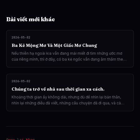
Bài viết mới khác
2026-05-02
Ba Kẻ Mộng Mơ Và Một Giấc Mơ Chung
Nếu thiên hạ ngoài kia vẫn đang mải miết đi tìm những ước mơ
của riêng mình, thì ở đây, có ba kẻ ngốc vẫn đang âm thầm theo
đuổi giấc mơ ấy theo cách rất riêng.
2026-05-02
Chúng ta trở về nhà sau thời gian xa cách.
Khoảng thời gian ấy không dài, nhưng đủ để nhìn lại bản thân,
nhìn lại những điều đã viết, những câu chuyện đã đi qua, và cả
những giấc mơ vẫn còn đang dang dở.
Quay lại blog