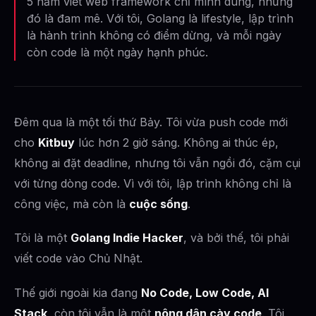
5 năm viết web framework chỉ mình dùng, nhưng
đó là đam mê. Với tôi, Golang là lifestyle, lập trình
là hành trình không có điểm dừng, và mỗi ngày
còn code là một ngày hạnh phúc.
Đêm qua là một tối thứ Bảy. Tôi vừa push code mới
cho
Kitbuy
lúc hơn 2 giờ sáng. Không ai thúc ép,
không ai đặt deadline, nhưng tôi vẫn ngồi đó, cặm cụi
với từng dòng code. Vì với tôi, lập trình không chỉ là
công việc, mà còn là
cuộc sống
.
Tôi là một
Golang Indie Hacker
, và bởi thế, tôi phải
viết code vào Chủ Nhật.
Thế giới ngoài kia đang
No Code, Low Code, AI
Stack
, còn tôi vẫn là một
nông dân cày code
. Tôi