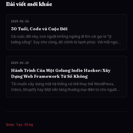
Bài viết mới khác
2025-02-26
30 Tuổi, Code và Cuộc Đời
Cả cuộc đời này, con người không ngừng đi tìm cái gọi là "lý
tưởng sống". Suy cho cùng, đó chính là hạnh phúc. Với mỗi người,
hạnh phúc có một định nghĩa riêng—tiền bạc, danh vọng, hay đôi
khi chỉ đơn giản là tình yêu. Tôi gọi tình yêu đôi lứa là "đơn giản",
bởi lẽ, nó không nằm trong tầm kiểm soát của mình.
2025-02-10
Hành Trình Của Một Golang Indie Hacker: Xây
Dựng Web Framework Từ Số Không
Tôi muốn xây dựng một hệ thống có thể thay thế WordPress,
Odoo, Shopify hay Một nền tảng thương mại điện tử cho người
Việt, nơi các doanh nghiệp có thể hoạt động độc lập, không phụ
thuộc vào Shopee hay các sàn thương mại điện tử khác.
Quay lại blog