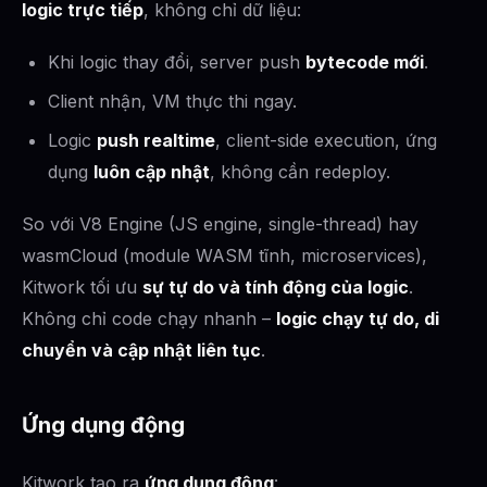
logic trực tiếp
, không chỉ dữ liệu:
Khi logic thay đổi, server push
bytecode mới
.
Client nhận, VM thực thi ngay.
Logic
push realtime
, client-side execution, ứng
dụng
luôn cập nhật
, không cần redeploy.
So với V8 Engine (JS engine, single-thread) hay
wasmCloud (module WASM tĩnh, microservices),
Kitwork tối ưu
sự tự do và tính động của logic
.
Không chỉ code chạy nhanh –
logic chạy tự do, di
chuyển và cập nhật liên tục
.
Ứng dụng động
Kitwork tạo ra
ứng dụng động
: