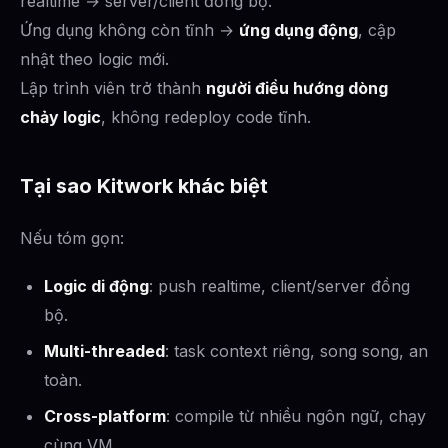
realtime → server/client đồng bộ.
Ứng dụng không còn tĩnh →
ứng dụng động
, cập
nhật theo logic mới.
Lập trình viên trở thành
người điều hướng dòng
chảy logic
, không redeploy code tĩnh.
Tại sao Kitwork khác biệt
Nếu tóm gọn:
Logic di động
: push realtime, client/server đồng
bộ.
Multi-threaded
: task context riêng, song song, an
toàn.
Cross-platform
: compile từ nhiều ngôn ngữ, chạy
cùng VM.