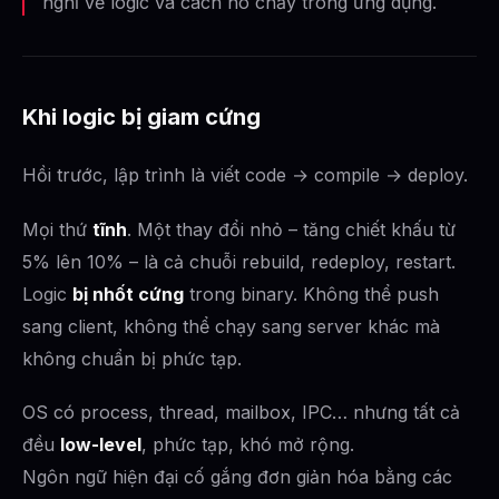
nghĩ về logic và cách nó chảy trong ứng dụng.
Khi logic bị giam cứng
Hồi trước, lập trình là viết code → compile → deploy.
Mọi thứ
tĩnh
. Một thay đổi nhỏ – tăng chiết khấu từ
5% lên 10% – là cả chuỗi rebuild, redeploy, restart.
Logic
bị nhốt cứng
trong binary. Không thể push
sang client, không thể chạy sang server khác mà
không chuẩn bị phức tạp.
OS có process, thread, mailbox, IPC… nhưng tất cả
đều
low-level
, phức tạp, khó mở rộng.
Ngôn ngữ hiện đại cố gắng đơn giản hóa bằng các