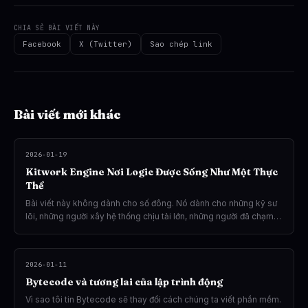
CHIA SẺ BÀI VIẾT NÀY
Facebook
X (Twitter)
Sao chép link
Bài viết mới khác
2026-01-19
Kitwork Engine Nơi Logic Được Sống Như Một Thực
Thể
Bài viết này không dành cho số đông. Nó dành cho những kỹ sư
lõi, những người xây hệ thống chịu tải lớn, những người đã chạm
đến giới hạn của các mô hình hiện tại và bắt đầu cảm thấy chúng
không còn đủ nữa.
2026-01-11
Bytecode và tương lai của lập trình động
Vì sao tôi tin Bytecode sẽ thay đổi cách chúng ta viết phần mềm.