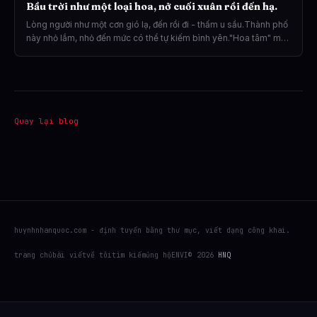
Bầu trời như một loại hoa, nở cuối xuân rồi đến hạ.
Lòng người như một cơn gió lạ, đến rồi đi - thấm u sầu.Thành phố
này nhỏ lắm, nhỏ đến mức có thể tự kiếm bình yên."Hoa tâm" một
loại hoa nở trong lòng, như vậy đã đến lúc tàn,
Quay lại blog
huynhnhanquoc.com - định tuyến bằng thư mục, viết dạng công khai.
trang chủ
bài viết
về tôi
tìm kiếm
ủng hộ
EN
VI
© 2026
HNQ