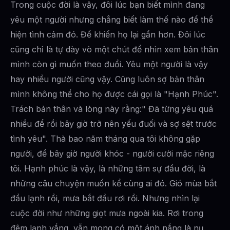
Trong cuộc đời là vậy, đôi lúc bạn biết mình đang
yêu một người nhưng chẳng biết làm thế nào để thể
hiện tình cảm đó. Để khiến họ lại gần hơn. Đôi lúc
cũng chỉ là tự dày vò một chút để nhìn xem bản thân
mình còn gì muốn theo đuổi. Yêu một người là vậy
hay nhiều người cũng vậy. Cũng luôn sợ bản thân
mình không thể cho họ được cái gọi là "Hạnh Phúc".
Trách bản thân và lòng này rằng:" Đã từng yêu quá
nhiều để rồi bây giờ trở nên yếu đuối và sợ sệt trước
tình yêu". Thà bao năm tháng qua tôi không gặp
người, để bây giờ người khóc - người cười mặc riêng
tôi. Hạnh phúc là vậy, là những tâm sự đầu đời, là
những câu chuyện muốn kể cùng ai đó. Gió mùa bắt
đầu lạnh rồi, mưa bắt đầu rơi rồi. Nhưng nhìn lại
cuộc đời như những giọt mưa ngoài kia. Rơi trong
đêm lạnh vắng, vẫn mong có một ánh nắng là nụ