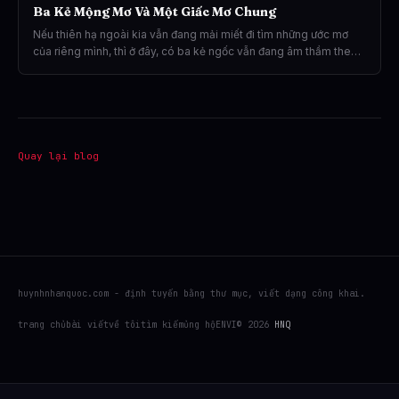
Ba Kẻ Mộng Mơ Và Một Giấc Mơ Chung
Nếu thiên hạ ngoài kia vẫn đang mải miết đi tìm những ước mơ
của riêng mình, thì ở đây, có ba kẻ ngốc vẫn đang âm thầm theo
đuổi giấc mơ ấy theo cách rất riêng.
Quay lại blog
huynhnhanquoc.com - định tuyến bằng thư mục, viết dạng công khai.
trang chủ
bài viết
về tôi
tìm kiếm
ủng hộ
EN
VI
© 2026
HNQ