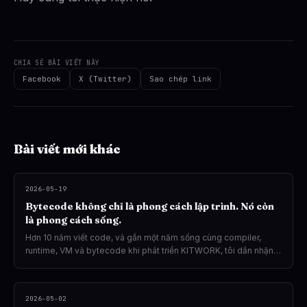
CHIA SẺ BÀI VIẾT NÀY
Facebook
X (Twitter)
Sao chép link
Bài viết mới khác
2026-05-19
Bytecode không chỉ là phong cách lập trình. Nó còn
là phong cách sống.
Hơn 10 năm viết code, và gần một năm sống cùng compiler,
runtime, VM và bytecode khi phát triển KITWORK, tôi dần nhận
ra rằng: có những thứ không thể giải thích bằng ngôn ngữ thông
thường. Bytecode của tôi là một trong số đó.
2026-05-02