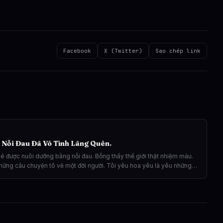
Facebook
X (Twitter)
Sao chép link
 Nỗi Đau Đã Vô Tình Lãng Quên.
bé được nuôi dưỡng bằng nỗi đau. Bỗng thấy thế giới thật nhiệm màu.
hững câu chuyện tô vẽ một đời người. Tôi yêu hoa yêu là yêu những
như một kiếp đam mê.