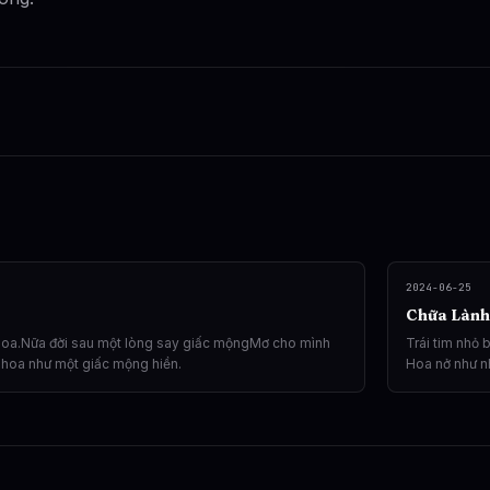
2024-06-25
Chữa Lành
oa.Nữa đời sau một lòng say giấc mộngMơ cho mình
Trái tim nhỏ 
 hoa như một giấc mộng hiền.
Hoa nở như n
điều nhỏ bé 