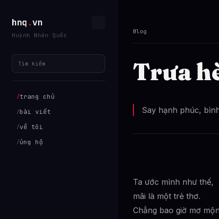
hnq
.
vn
Blog
Huỳnh Nhân Quốc
Trưa hè
Tìm kiếm
trang chủ
/
Say hạnh phúc, bình
bài viết
/
về tôi
/
ủng hộ
/
Ta ước mình như thế,
mãi là một trẻ thơ.
Chẳng bao giờ mơ mộ