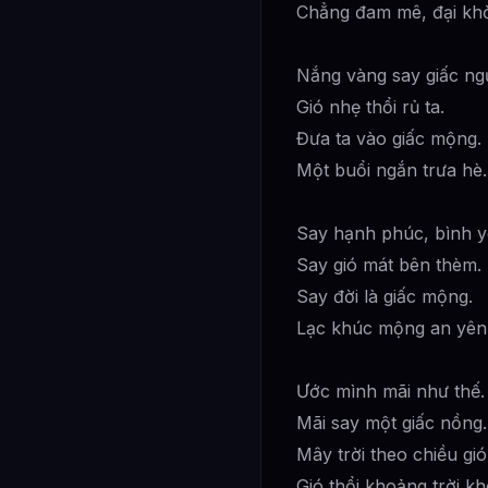
Chẳng đam mê, đại kh
Nắng vàng say giấc ng
Gió nhẹ thổi rủ ta.
Đưa ta vào giấc mộng.
Một buổi ngắn trưa hè.
Say hạnh phúc, bình 
Say gió mát bên thèm.
Say đời là giấc mộng.
Lạc khúc mộng an yên
Ước mình mãi như thế
Mãi say một giấc nồng.
Mây trời theo chiều gi
Gió thổi khoảng trời k