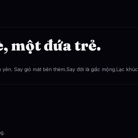
, một đứa trẻ.
 yên. Say gió mát bên thèm.Say đời là giấc mộng.Lạc khú
ng.