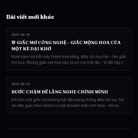
Bài viết mới khác
2025-06-30
🌸 GIẤC MƠ CÔNG NGHỆ – GIẤC MỘNG HOA CỦA
MỘT KẺ DẠI KHỜ
Mười năm mơ kết mây thành hoa trắng. Mây vỡ, hoa tan – tàn giấc
mơ hoa. Nhưng giấc mơ hoa này, ta xin mơ một lần... Vì đời này, ta
chỉ có một giấc mơ. Và một cuộc đời.
2025-06-12
BƯỚC CHẬM ĐỂ LẮNG NGHE CHÍNH MÌNH
Đôi khi, một giấc mơ không bắt đầu bằng những điều lớn lao. Nó
chỉ đơn giản nhen nhóm từ một khoảnh khắc tỉnh thức – khi ta
dám dừng lại, dám đi chậm hơn một nhịp giữa guồng quay vội vã
của cuộc sống, để lắng nghe chính mình.