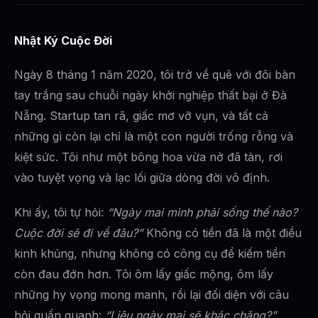
Nhật Ký Cuộc Đời
Ngày 8 tháng 1 năm 2020, tôi trở về quê với đôi bàn
tay trắng sau chuỗi ngày khởi nghiệp thất bại ở Đà
Nẵng. Startup tan rã, giấc mơ vỡ vụn, và tất cả
những gì còn lại chỉ là một con người trống rỗng và
kiệt sức. Tôi như một bông hoa vừa nở đã tàn, rơi
vào tuyệt vọng và lạc lối giữa dòng đời vô định.
Khi ấy, tôi tự hỏi:
“Ngày mai mình phải sống thế nào?
Cuộc đời sẽ đi về đâu?”
Không có tiền đã là một điều
kinh khủng, nhưng không có công cụ để kiếm tiền
còn đau đớn hơn. Tôi ôm lấy giấc mộng, ôm lấy
những hy vọng mong manh, rồi lại đối diện với câu
hỏi quẩn quanh:
“Liệu ngày mai sẽ khác chăng?”