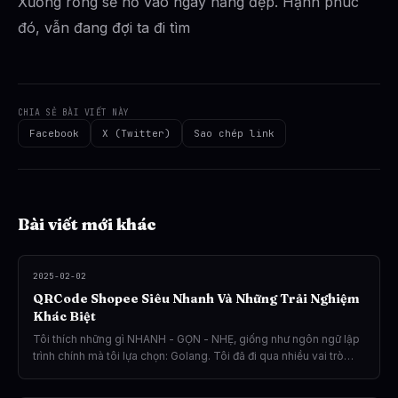
Xương rồng sẽ nở vào ngày nắng đẹp. Hạnh phúc
đó, vẫn đang đợi ta đi tìm
CHIA SẺ BÀI VIẾT NÀY
Facebook
X (Twitter)
Sao chép link
Bài viết mới khác
2025-02-02
QRCode Shopee Siêu Nhanh Và Những Trải Nghiệm
Khác Biệt
Tôi thích những gì NHANH - GỌN - NHẸ, giống như ngôn ngữ lập
trình chính mà tôi lựa chọn: Golang. Tôi đã đi qua nhiều vai trò
trong hành trình của mình: Frontend Developer, UX Designer,
Affiliate Marketer, rồi trở thành một Full-stack Developer. Nhưng