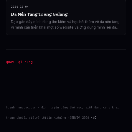
đến hiện tại, tôi chọn con đường của một Golang Indie Hacker –
2024-12-04
nơi tôi có thể tự do sáng tạo, tối ưu hóa mọi thứ và xây dựng
Đa Nền Tảng Trong Golang
những sản phẩm độc lập, tiện dụng.
Dạo gần đây mình đang tìm kiếm và học hỏi thêm về đa nền tảng
vì mình cần triển khai một số website và ứng dụng mình lên đa
nền tảng và sự hiểu biết thêm về những công nghệ viết lên đa
nền tảng và kiến trúc để các công nghệ viết về đa nền tảng với
golang.
Quay lại blog
huynhnhanquoc.com - định tuyến bằng thư mục, viết dạng công khai.
trang chủ
bài viết
về tôi
tìm kiếm
ủng hộ
EN
VI
© 2026
HNQ