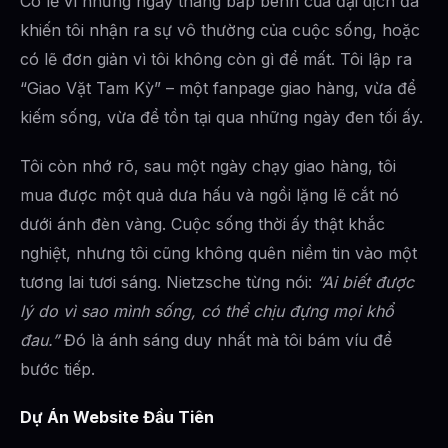
Có lẽ vì những ngày tháng bấp bênh của đại dịch đã
khiến tôi nhận ra sự vô thường của cuộc sống, hoặc
có lẽ đơn giản vì tôi không còn gì để mất. Tôi lập ra
“Giao Vặt Tam Kỳ” – một fanpage giao hàng, vừa để
kiếm sống, vừa để tồn tại qua những ngày đen tối ấy.
Tôi còn nhớ rõ, sau một ngày chạy giao hàng, tôi
mua được một quả dưa hấu và ngồi lặng lẽ cắt nó
dưới ánh đèn vàng. Cuộc sống thời ấy thật khắc
nghiệt, nhưng tôi cũng không quên niềm tin vào một
tương lai tươi sáng. Nietzsche từng nói:
“Ai biết được
lý do vì sao mình sống, có thể chịu đựng mọi khổ
đau.”
Đó là ánh sáng duy nhất mà tôi bám víu để
bước tiếp.
Dự Án Website Đầu Tiên