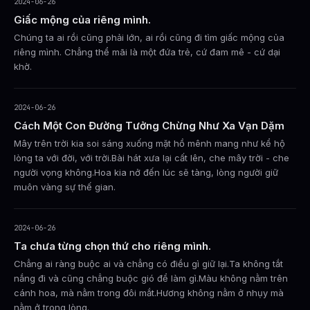
2024-06-26
Giấc mộng của riêng mình.
Chúng ta ai rồi cũng phải lớn, ai rồi cũng đi tìm giấc mộng của
riêng mình. Chẳng thể mãi là một đứa trẻ, cứ đam mê - cứ dại
khờ.
2024-06-26
Cách Một Con Đường Tưởng Chừng Như Xa Vạn Dặm
Mây trên trời kia soi sáng xuống mặt hồ mênh mang như kể hộ
lòng ta với đời, với trời.Bài hát xưa lại cất lên, che mây trời - che
người vọng không.Hoa kia nở đến lúc sẽ tàng, lòng người giữ
muôn vàng sự thế gian.
2024-06-26
Ta chưa từng chọn thứ cho riêng mình.
Chẳng ai ràng buộc ai và chẳng có điều gì giữ lại.Ta không tắt
nắng đi và cũng chẳng buộc gió để làm gì.Màu không nằm trên
cánh hoa, mà nằm trong đôi mắt.Hương không nằm ở nhụy mà
nằm ở trong lòng.