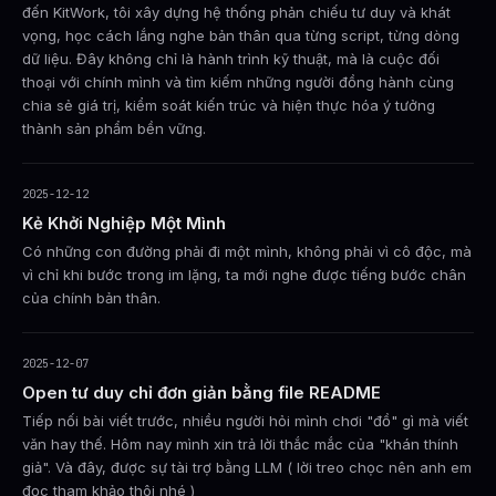
đến KitWork, tôi xây dựng hệ thống phản chiếu tư duy và khát
vọng, học cách lắng nghe bản thân qua từng script, từng dòng
dữ liệu. Đây không chỉ là hành trình kỹ thuật, mà là cuộc đối
thoại với chính mình và tìm kiếm những người đồng hành cùng
chia sẻ giá trị, kiểm soát kiến trúc và hiện thực hóa ý tưởng
thành sản phẩm bền vững.
2025-12-12
Kẻ Khởi Nghiệp Một Mình
Có những con đường phải đi một mình, không phải vì cô độc, mà
vì chỉ khi bước trong im lặng, ta mới nghe được tiếng bước chân
của chính bản thân.
2025-12-07
Open tư duy chỉ đơn giản bằng file README
Tiếp nối bài viết trước, nhiều người hỏi mình chơi "đồ" gì mà viết
văn hay thế. Hôm nay mình xin trả lời thắc mắc của "khán thính
giả". Và đây, được sự tài trợ bằng LLM ( lời treo chọc nên anh em
đọc tham khảo thôi nhé )