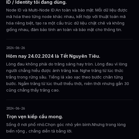
ID / Identity tôi đang dùng.
Node ID và Multi-Node ID:An toàn và bảo mật: Mỗi dữ liệu được
mã hóa theo từng node khác nhau, kết hợp với thuật toán mã
hóa riêng biệt, tạo ra một cấu trúc dữ liệu chặt chẽ và không
giống nhau, đảm bảo tính an toàn và bảo mật cho thông tin.
2024-06-26
Hôm nay 24.02.2024 là Tết Nguyên Tiêu.
Lòng đau không phải do trăng sáng hay tròn. Lòng đau vì lòng
người chẳng hiểu được ánh trăng kia. Nghe trăng từ lúc thức
trắng trong rừng sâu. Tiếng lá xào xạc theo bước chân từng
bước. Ngắm trăng từ lúc thuở thiếu thời, niên thời nhưng gần 30
cũng chẳng thấy trăng cao.
2024-06-26
Trọn vẹn kiếp cầu mong.
Sống ở nơi phố nhỏ.Chọn góc nhỏ yên bình.Nhưng trong lòng
biển rộng , chẳng diễn tả bằng lời.