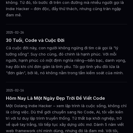
không. Từ đó, tôi bước đi trên con đường mà nhiều người gọi là
Indie Hacker – đơn độc, đầy thử thách, nhưng cũng tràn ngập
đam mê.
2025-02-26
30 Tuổi, Code và Cuộc Đời
Cả cuộc đời này, con người không ngừng đi tìm cái gọi là "lý
tưởng sống". Suy cho cùng, đó chính là hạnh phúc. Với mỗi
người, hạnh phúc có một định nghĩa riêng—tiền bạc, danh vọng,
hay đôi khi chỉ đơn giản là tình yêu. Tôi gọi tình yêu đôi lứa là
"đơn giản", bởi lẽ, nó không nằm trong tầm kiểm soát của mình.
2025-02-16
Hôm Nay Là Một Ngày Đẹp Trời Để Viết Code
Một Golang Indie Hacker – xem lập trình là cuộc sống, không chỉ
là công việc. Dù thế giới chuyển sang No Code, AI, tôi vẫn kiên
trì với tư duy lập trình truyền thống. Từ thất bại khởi nghiệp, trở
về quê tay trắng, tôi tiếp tục xây dựng ước mơ. Dành 5 năm viết
web framework chỉ mình dùng, nhưng đó là đam mê. Với tôi,