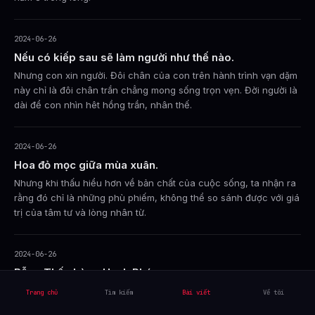
2024-06-26
Nếu có kiếp sau sẽ làm người như thế nào.
Nhưng con xin người. Đôi chân của con trên hành trình vạn dặm
này chỉ là đôi chân trần chẳng mong sống trọn vẹn. Đời người là
dài để con nhìn hêt hồng trần, nhân thế.
2024-06-26
Hoa đỏ mọc giữa mùa xuân.
Nhưng khi thấu hiểu hơn về bản chất của cuộc sống, ta nhận ra
rằng đó chỉ là những phù phiếm, không thể so sánh được với giá
trị của tâm tư và lòng nhân từ.
2024-06-26
Bỗng Thấy Lòng Hạnh Phúc
Không ước vọng quá nhiều, không hơn thua quá nhiều. Không
Trang chủ
Tìm kiếm
Bài viết
Về tôi
nhiều chuyện quá nhiều và bỗng thấy lòng an yên.