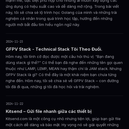
mạnh mẽ, đặc biệt phù hợp cho những ai muốn xây dựng các
ứng dụng có hiệu suất cao và dễ dàng mở rộng. Trong bài viết
này, tôi sẽ chia sẻ lộ trình học Golang của mình và những trải
nghiệm cá nhân trong quá trình học tập, hướng đến những
người mới bắt đầu tìm hiểu ngôn ngữ này.
2024-11-23
GFPV Stack - Technical Stack Tôi Theo Đuổi.
Hôm nay, tôi tình cờ đọc được một câu hỏi thú vị: “Bạn đang
dùng stack gì thế?” Có thể bạn đã nghe đến những tên gọi quen
thuộc như LAMP, LEMP, MEAN hay thậm chí là JAM stack. Nhưng
GFPV Stack là gì? Có thể đây là một khái niệm bạn chưa từng
nghe đến. Hôm nay, tôi sẽ chia sẻ về GFPV Stack – con đường
tôi đã đi qua, những gì tôi đã học hỏi và trải nghiệm.
2024-11-22
Kitsend – Gửi file nhanh giữa các thiết bị
Kitsend.com là một công cụ nhỏ nhưng tiện lợi, giúp bạn gửi file
một cách dễ dàng và bảo mật. Hy vọng nó sẽ giải quyết những