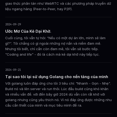
giao thức phân tán như WebRTC và các phương pháp truyền dữ
liệu ngang hàng (Peer-to-Peer, hay P2P).
2024-09-29
Ước Mơ Của Kẻ Dại Khờ.
Cuối cùng, tôi vẫn tự hỏi: “Nếu có một dự án lớn, mình sẽ làm
gì?”. Tôi chẳng có gì ngoài những nợ nần và niềm đam mê.
Nhưng tôi biết, chỉ cần còn đam mê, tôi vẫn sẽ bước tiếp.
"Coding and life" - đó là cách mà kẻ dại khờ này tiếp tục.
2024-09-21
Tại sao tôi lại sử dụng Golang cho nền tảng của mình
Với golang luôn đáp ứng cho tôi 3 tiêu chí: "Nhanh - Gọn - Nhẹ".
Build nó và lên server và run thôi. Lúc đầu build cũng khó khăn
và nhiều vấn đề. với đến bây giờ 2024 dù vẫn còn rất khờ với
golang nhưng cũng yêu thích nó. Vì nó đáp ứng được những nhu
cầu cần thiết của mình và mục tiêu mình đề ra.