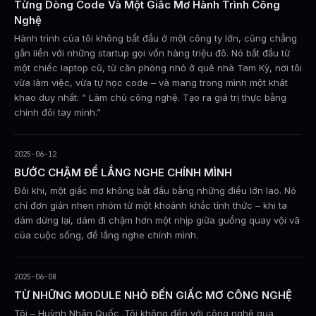
Từng Dòng Code Và Một Giấc Mơ Hành Trình Công
Nghệ
Hành trình của tôi không bắt đầu ở một công ty lớn, cũng chẳng
gắn liền với những startup gọi vốn hàng triệu đô. Nó bắt đầu từ
một chiếc laptop cũ, từ căn phòng nhỏ ở quê nhà Tam Kỳ, nơi tôi
vừa làm việc, vừa tự học code – và mang trong mình một khát
khao duy nhất: “ Làm chủ công nghệ. Tạo ra giá trị thực bằng
chính đôi tay mình.”
2025-06-12
BƯỚC CHẬM ĐỂ LẮNG NGHE CHÍNH MÌNH
Đôi khi, một giấc mơ không bắt đầu bằng những điều lớn lao. Nó
chỉ đơn giản nhen nhóm từ một khoảnh khắc tỉnh thức – khi ta
dám dừng lại, dám đi chậm hơn một nhịp giữa guồng quay vội vã
của cuộc sống, để lắng nghe chính mình.
2025-06-08
TỪ NHỮNG MODULE NHỎ ĐẾN GIẤC MƠ CÔNG NGHỆ
Tôi – Huỳnh Nhân Quốc .Tôi không đến với công nghệ qua