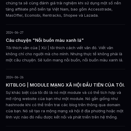
chúng ta sẽ cùng đánh giá trải nghiệm khi sử dụng một số nền
tảng affiliate phổ biến tại Việt Nam, bao gồm Accesstrade,
MasOffer, Ecomobi, Rentracks, Shopee và Lazada.
2024-06-27
Câu chuyện "Nỗi buồn màu xanh lá"
Tôi thích văn của | XU | tôi thích cách viết văn đó. Viết văn
không chỉ cho người mà cho mình. Nhưng thực tế không phải là
một câu chuyện. Sẽ luôn mang nỗi buồn, nỗi buồn màu xanh lá.
2024-06-26
KITBLOG | MODULE MẠNG XÃ HỘI ĐẦU TIÊN CỦA TÔI.
Sự khác biệt của tôi đó là nó một module và có thể tích hợp và
mở rộng website của bạn như một module. Nó gần giống như
hashnode khi có thể triển trai các blog trên thông qua domain
của bạn. Nó sẽ tạo ra mộng mạng xã hội ở địa phương hoặc một
lĩnh vực nào đó nếu được kết nối và phát triển trên hệ thống.