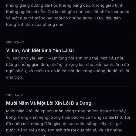
những giảng đường đại học.Không bằng cấp. Không giáo trình.
Không người chỉ dẫn. Chỉ là một góc nhỏ với một chiếc laptop cũ
và một đứa trẻ mộng mơ ngồi gõ những dòng HTML đầu tiên
trong ánh đèn của phòng nhỏ.
2025-05-26
Vì Em, Anh Biết Bình Yên Là Gì
"Vì sao anh yêu em?" – Em từng hỏi anh như thế. Một câu hỏi
tưởng chừng giản đơn, nhưng lại rộng lớn như biển xanh. Anh đã
nghĩ nhiều, và nhận ra: có lẽ cả một đời cũng không đủ để trả lời
cho trọn.
2025-04-25
Mười Năm Và Một Lời Xin Lỗi Dịu Dàng
Mười năm – tôi đã ép bản thân sống trong những đam mê cháy
bỏng, trong khát vọng, trong hoài bão và cả trong sự dại khờ. Tôi
đã quên mất những điều giản dị của cuộc sống: mây trời, gió
nước, tiếng diều bay, ánh mặt trời rọi qua tán lá, và cả những