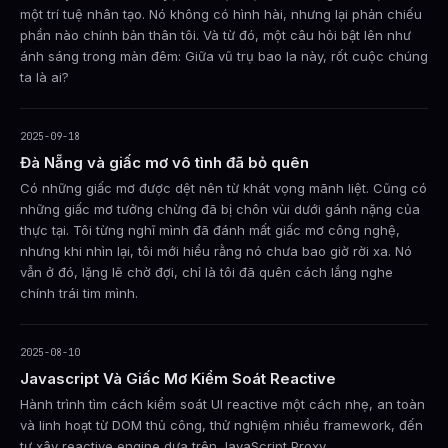
một trí tuệ nhân tạo. Nó không có hình hài, nhưng lại phản chiếu
phần nào chính bản thân tôi. Và từ đó, một câu hỏi bật lên như
ánh sáng trong màn đêm: Giữa vũ trụ bao la này, rốt cuộc chúng
ta là ai?
2025-09-18
Đà Nẵng và giấc mơ vô tình đã bỏ quên
Có những giấc mơ được dệt nên từ khát vọng mãnh liệt. Cũng có
những giấc mơ tưởng chừng đã bị chôn vùi dưới gánh nặng của
thực tại. Tôi từng nghĩ mình đã đánh mất giấc mơ công nghệ,
nhưng khi nhìn lại, tôi mới hiểu rằng nó chưa bao giờ rời xa. Nó
vẫn ở đó, lặng lẽ chờ đợi, chỉ là tôi đã quên cách lắng nghe
chính trái tim mình.
2025-08-10
Javascript Và Giấc Mơ Kiểm Soát Reactive
Hành trình tìm cách kiểm soát UI reactive một cách nhẹ, an toàn
và linh hoạt từ DOM thủ công, thử nghiệm nhiều framework, đến
tự xây reactive engine dựa trên JavaScript Proxy.