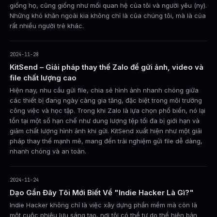
giống họ, cũng giống như mối quan hệ của tôi và người yêu (ny).
Những khó khăn ngoài kia không chỉ là của chúng tôi, mà là của
rất nhiều người trẻ khác.
2024-11-28
KitSend – Giải pháp thay thế Zalo để gửi ảnh, video và
file chất lượng cao
Hiện nay, nhu cầu gửi file, chia sẻ hình ảnh nhanh chóng giữa
các thiết bị đang ngày càng gia tăng, đặc biệt trong môi trường
công việc và học tập. Trong khi Zalo là lựa chọn phổ biến, nó lại
tồn tại một số hạn chế như dung lượng tệp tối đa bị giới hạn và
giảm chất lượng hình ảnh khi gửi. KitSend xuất hiện như một giải
pháp thay thế mạnh mẽ, mang đến trải nghiệm gửi file dễ dàng,
nhanh chóng và an toàn.
2024-11-24
Dạo Gần Đây Tôi Mới Biết Về "Indie Hacker Là Gì?"
Indie Hacker không chỉ là việc xây dựng phần mềm mà còn là
một cuộc phiêu lưu sáng tạo, nơi tôi có thể tự do thể hiện bản