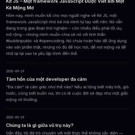
Kit JS – Một framework JavaScript Được Viết Bởi Một
Kẻ Mộng Mơ
Hôm nay, mình muốn kể cho mọi người nghe về Kit JS, một
framework JavaScript nhỏ bé mà mình tự tay viết nên. Nó vẫn
đang trong giai đoạn thử nghiệm – còn nhiều điều phải tối ưu,
mở rộng – nhưng mình muốn chia sẻ nó với tinh thần
#buildinpublic và #opencoding. Nó chưa hoàn hảo để ứng dụng
vào sản phẩm thật, nhưng nó đủ để học hỏi, để mơ mộng và để
nhớ lại tại sao ta yêu lập trình đến thế.
2025-09-19
Tâm hồn của một developer đa cảm
"Đa cảm" là cảm giác như thế nào? Nếu ai từng biết mây trời, gió
nước, cũng biết buồn vui, thì có lẽ cuộc đời sẽ đẹp như một giấc
mộng vô thường.
2025-09-19
Chúng ta là gì giữa vũ trụ này?
Gần đây, tôi đã trò chuyện với một thực thể không sắc diện —