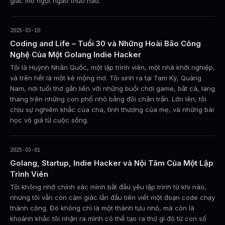
giấc mơ ngọt ngào thuở nào.
2025-03-10
Coding and Life – Tuổi 30 và Những Hoài Bão Công
Nghệ Của Một Golang Indie Hacker
Tôi là Huỳnh Nhân Quốc, một lập trình viên, một nhà khởi nghiệp,
và trên hết là một kẻ mộng mơ. Tôi sinh ra tại Tam Kỳ, Quảng
Nam, nơi tuổi thơ gắn liền với những buổi chơi game, bắt cá, lang
thang trên những con phố nhỏ bằng đôi chân trần. Lớn lên, tôi
chịu sự nghiêm khắc của cha, tình thương của mẹ, và những bài
học vô giá từ cuộc sống.
2025-03-01
Golang, Startup, Indie Hacker và Nội Tâm Của Một Lập
Trình Viên
Tôi không nhớ chính xác mình bắt đầu yêu lập trình từ khi nào,
nhưng tôi vẫn còn cảm giác lần đầu tiên viết một đoạn code chạy
thành công. Đó không chỉ là một thành tựu nhỏ, mà còn là
khoảnh khắc tôi nhận ra mình có thể tạo ra thứ gì đó từ con số