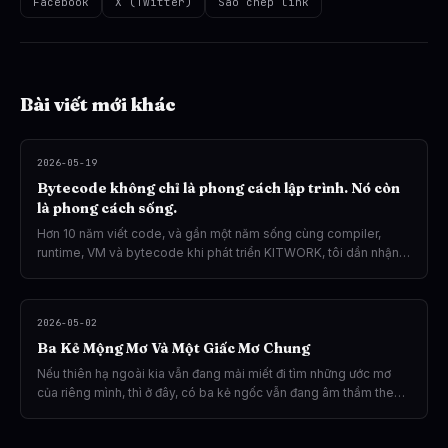
Facebook
X (Twitter)
Sao chép link
Bài viết mới khác
2026-05-19
Bytecode không chỉ là phong cách lập trình. Nó còn
là phong cách sống.
Hơn 10 năm viết code, và gần một năm sống cùng compiler,
runtime, VM và bytecode khi phát triển KITWORK, tôi dần nhận
ra rằng: có những thứ không thể giải thích bằng ngôn ngữ thông
thường. Bytecode của tôi là một trong số đó.
2026-05-02
Ba Kẻ Mộng Mơ Và Một Giấc Mơ Chung
Nếu thiên hạ ngoài kia vẫn đang mải miết đi tìm những ước mơ
của riêng mình, thì ở đây, có ba kẻ ngốc vẫn đang âm thầm theo
đuổi giấc mơ ấy theo cách rất riêng.