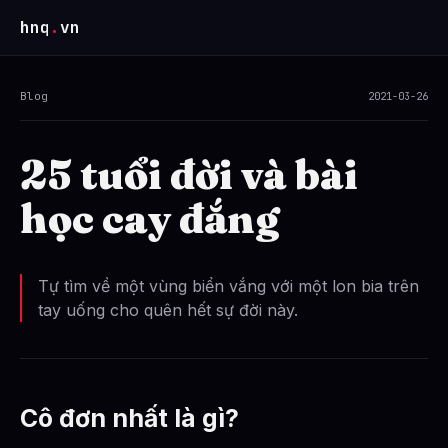
hnq
.
vn
Blog
2021-03-26
25 tuổi đời và bài
học cay đắng
Tự tìm về một vùng biển vắng với một lon bia trên
tay uống cho quên hết sự đời này.
Cô đơn nhất là gì?