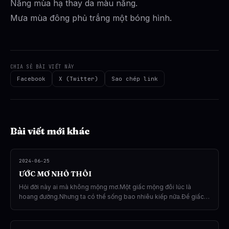
Nắng mùa hạ thay da màu nắng.
Mưa mùa đông phủ trắng một bóng hình.
CHIA SẺ BÀI VIẾT NÀY
Facebook
X (Twitter)
Sao chép link
Bài viết mới khác
2024-06-25
ƯỚC MƠ NHỎ THÔI
Hỏi đời này ai mà không mộng mơ.Một giấc mộng đôi lúc là
hoang đường.Nhưng ta có thể sống bao nhiêu kiếp nữa.Để giấc
mơ vẽ thành giấc mộng hoa.