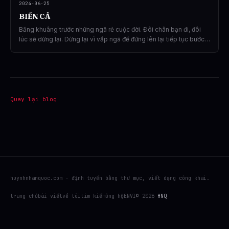
2024-06-25
BIỂN CẢ
Băng khuâng trước những ngã rẻ cuộc đời. Đôi chân bạn đi, đôi
lúc sẽ dừng lại. Dừng lại vì vấp ngã để đứng lên lại tiếp tục bước
về phía trước. Dừng lại vì những lựa chọn, chọn cái gì đó cho
mình. Ngã ba đường như những câu chuyện tình người trước từng
viết. Nhưng lựa chọn cuộc đời là có cả trăm ngàn lối rẻ.
Quay lại blog
huynhnhanquoc.com - định tuyến bằng thư mục, viết dạng công khai.
trang chủ
bài viết
về tôi
tìm kiếm
ủng hộ
EN
VI
© 2026
HNQ