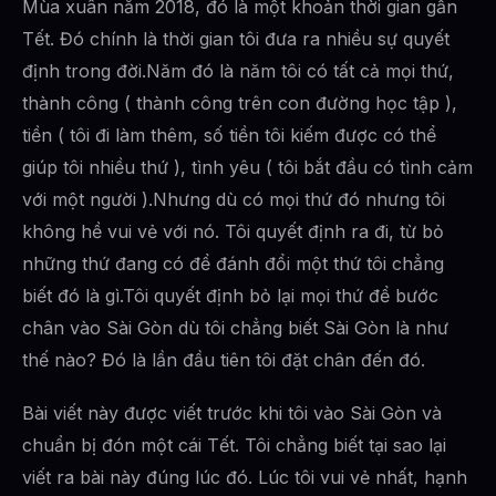
Mùa xuân năm 2018, đó là một khoản thời gian gần
Tết. Đó chính là thời gian tôi đưa ra nhiều sự quyết
định trong đời.Năm đó là năm tôi có tất cả mọi thứ,
thành công ( thành công trên con đường học tập ),
tiền ( tôi đi làm thêm, số tiền tôi kiếm được có thể
giúp tôi nhiều thứ ), tình yêu ( tôi bắt đầu có tình cảm
với một người ).Nhưng dù có mọi thứ đó nhưng tôi
không hề vui vẻ với nó. Tôi quyết định ra đi, từ bỏ
những thứ đang có để đánh đổi một thứ tôi chẳng
biết đó là gì.Tôi quyết định bỏ lại mọi thứ để bước
chân vào Sài Gòn dù tôi chẳng biết Sài Gòn là như
thế nào? Đó là lần đầu tiên tôi đặt chân đến đó.
Bài viết này được viết trước khi tôi vào Sài Gòn và
chuẩn bị đón một cái Tết. Tôi chẳng biết tại sao lại
viết ra bài này đúng lúc đó. Lúc tôi vui vẻ nhất, hạnh