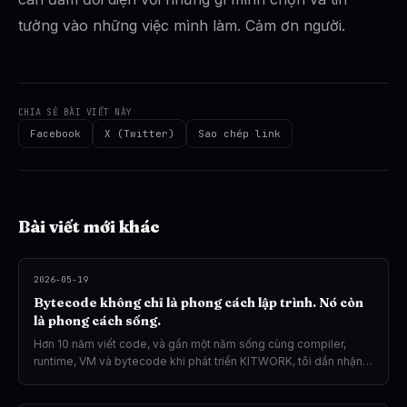
tưởng vào những việc mình làm. Cảm ơn người.
CHIA SẺ BÀI VIẾT NÀY
Facebook
X (Twitter)
Sao chép link
Bài viết mới khác
2026-05-19
Bytecode không chỉ là phong cách lập trình. Nó còn
là phong cách sống.
Hơn 10 năm viết code, và gần một năm sống cùng compiler,
runtime, VM và bytecode khi phát triển KITWORK, tôi dần nhận
ra rằng: có những thứ không thể giải thích bằng ngôn ngữ thông
thường. Bytecode của tôi là một trong số đó.