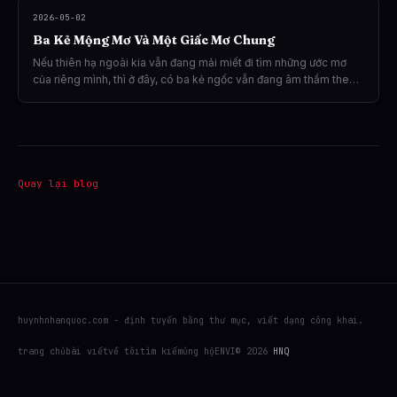
2026-05-02
Ba Kẻ Mộng Mơ Và Một Giấc Mơ Chung
Nếu thiên hạ ngoài kia vẫn đang mải miết đi tìm những ước mơ
của riêng mình, thì ở đây, có ba kẻ ngốc vẫn đang âm thầm theo
đuổi giấc mơ ấy theo cách rất riêng.
Quay lại blog
huynhnhanquoc.com - định tuyến bằng thư mục, viết dạng công khai.
trang chủ
bài viết
về tôi
tìm kiếm
ủng hộ
EN
VI
© 2026
HNQ