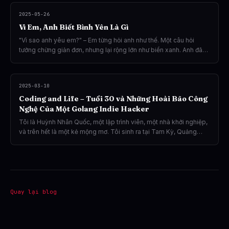
2025-05-26
Vì Em, Anh Biết Bình Yên Là Gì
"Vì sao anh yêu em?" – Em từng hỏi anh như thế. Một câu hỏi
tưởng chừng giản đơn, nhưng lại rộng lớn như biển xanh. Anh đã
nghĩ nhiều, và nhận ra: có lẽ cả một đời cũng không đủ để trả lời
cho trọn.
2025-03-10
Coding and Life – Tuổi 30 và Những Hoài Bão Công
Nghệ Của Một Golang Indie Hacker
Tôi là Huỳnh Nhân Quốc, một lập trình viên, một nhà khởi nghiệp,
và trên hết là một kẻ mộng mơ. Tôi sinh ra tại Tam Kỳ, Quảng
Nam, nơi tuổi thơ gắn liền với những buổi chơi game, bắt cá, lang
thang trên những con phố nhỏ bằng đôi chân trần. Lớn lên, tôi
chịu sự nghiêm khắc của cha, tình thương của mẹ, và những bài
học vô giá từ cuộc sống.
Quay lại blog