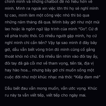
chính mình và những chatbot để nó hiểu hơn về
mình. Mình ra ngoài xin việc lớn thì họ sẽ nghĩ mình
tự cao, mình làm một công việc nhỏ thì bỏ qua
những năm tháng đã qua. Mình bây giờ như một mũi
lao hoặc là ngôn ngữ lập trình của mình “Go”. Cứ đi
về phía trước thôi. Có nhiều người gặp mình, họ cứ
nghĩ mình chỉ cần tiền? Vậy tại sao mình ở đây bây
giờ, dẫu vẫn biết vòng tròn đó mình cũng cố gắng
thoát khỏi nó chứ. Đã nhiều lần nhìn vào đôi tay ấy,
đôi tay đã già cỗi mơ về tham vọng, tiền tài, địa vị
hay hào hoa… nhưng bây giờ chỉ muốn sống một
cuộc đời như một khúc nhạc mà thôi: “Kiếp đam mê”
Dẫu biết đau vẫn mong muốn, vẫn ước vọng. Khúc
ru này ta vẫn viết tiếp, viết tiếp cho ngày mai.