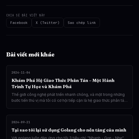
CHIA SẺ BÀI VIẾT NÀY
Facebook
X (Twitter)
Sao chép link
Bài viết mới khác
2024-11-04
Khám Phá Hệ Giao Thức Phân Tán – Một Hành
Trình Tự Học và Khám Phá
Thế giới công nghệ phát triển nhanh chóng, và một trong những
bước tiến thú vị mà tôi có cơ hội tiếp cận là hệ giao thức phân tán.
Cơ hội này mở ra từ những nhu cầu tưởng chừng đơn giản như xây
dựng một ứng dụng chat trực tiếp giữa các thiết bị mà không cần
máy chủ trung gian. Điều này đưa tôi đến với các giao thức phân
2024-09-21
tán như WebRTC và các phương pháp truyền dữ liệu ngang hàng
Tại sao tôi lại sử dụng Golang cho nền tảng của mình
(Peer-to-Peer, hay P2P).
Với golang luôn đáp ứng cho tôi 3 tiêu chí: "Nhanh - Gọn - Nhẹ".