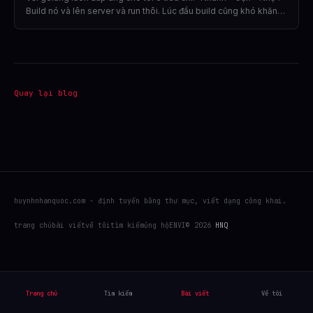
Build nó và lên server và run thôi. Lúc đầu build cũng khó khăn
và nhiều vấn đề. với đến bây giờ 2024 dù vẫn còn rất khờ với
golang nhưng cũng yêu thích nó. Vì nó đáp ứng được những nhu
cầu cần thiết của mình và mục tiêu mình đề ra.
Quay lại blog
huynhnhanquoc.com - định tuyến bằng thư mục, viết dạng công khai.
trang chủ
bài viết
về tôi
tìm kiếm
ủng hộ
EN
VI
© 2026
HNQ
Trang chủ
Tìm kiếm
Bài viết
Về tôi